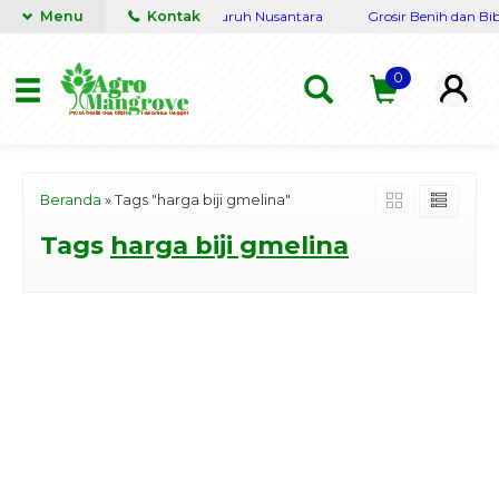
engkap Terpercaya siap kirim seluruh Nusantara
Menu
Kontak
Grosir Benih dan Bibi
0
Beranda
»
Tags "harga biji gmelina"
Tags
harga biji gmelina