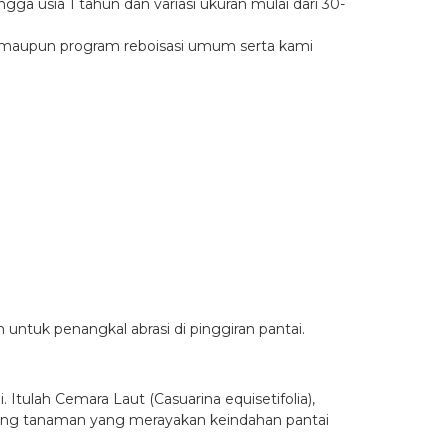
gga usia 1 tahun dan variasi ukuran mulai dari 30-
, maupun program reboisasi umum serta kami
ntuk penangkal abrasi di pinggiran pantai.
tulah Cemara Laut (Casuarina equisetifolia),
ntang tanaman yang merayakan keindahan pantai