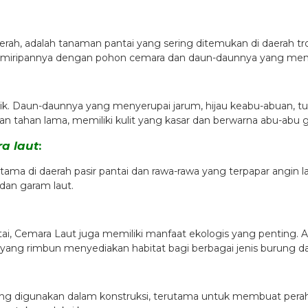
rah, adalah tanaman pantai yang sering ditemukan di daerah tro
a kemiripannya dengan pohon cemara dan daun-daunnya yang men
ik. Daun-daunnya yang menyerupai jarum, hijau keabu-abuan,
 tahan lama, memiliki kulit yang kasar dan berwarna abu-abu g
a laut
:
tama di daerah pasir pantai dan rawa-rawa yang terpapar angin la
 dan garam laut.
tai, Cemara Laut juga memiliki manfaat ekologis yang pentin
ang rimbun menyediakan habitat bagi berbagai jenis burung da
ing digunakan dalam konstruksi, terutama untuk membuat perah