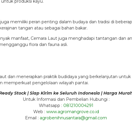
 untuk produksi kayu.
uga memiliki peran penting dalam budaya dan tradisi di beberapa
ajinan tangan atau sebagai bahan bakar.
anyak manfaat, Cemara Laut juga menghadapi tantangan dan an
 mengganggu flora dan fauna asli.
aut dan menerapkan praktik budidaya yang berkelanjutan untuk
n memperkuat pengelolaan wilayah pantai.
Ready Stock | Siap Kirim ke Seluruh Indonesia | Harga Mura
Untuk Informasi dan Pembelian Hubungi :
Whatsapp :
081210004291
Web :
www.agromangrove.co.id
Email :
agrobenihnusantara@gmail.com