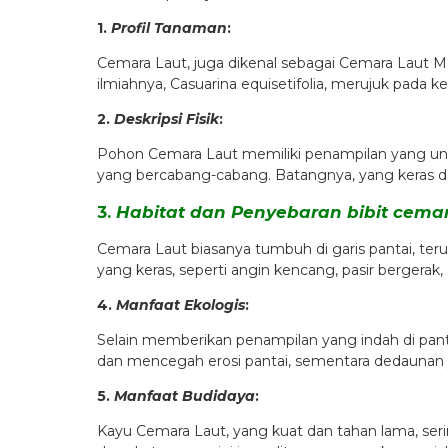
1.
Profil Tanaman
:
Cemara Laut, juga dikenal sebagai Cemara Laut Me
ilmiahnya, Casuarina equisetifolia, merujuk pad
2.
Deskripsi Fisik
:
Pohon Cemara Laut memiliki penampilan yang un
yang bercabang-cabang. Batangnya, yang keras dan
3.
Habitat dan Penyebaran bibit cemar
Cemara Laut biasanya tumbuh di garis pantai, teru
yang keras, seperti angin kencang, pasir bergerak,
4.
Manfaat Ekologis
:
Selain memberikan penampilan yang indah di pan
dan mencegah erosi pantai, sementara dedaunan y
5.
Manfaat Budidaya
:
Kayu Cemara Laut, yang kuat dan tahan lama, ser