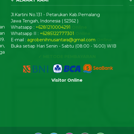
Jl.Kartini No.131 - Petarukan Kab.Pemalang
Jawa Tengah, Indonesia ( 52362 )
dan
Whatsapp :
+6281210004291
Online
an
Whatsapp II :
+6285122777301
Online
09.
E-mail :
agrobenihnusantara@gmail.com
Online
n,
Buka setiap Hari Senin - Sabtu (08:00 - 16:00) WIB
ga
✓ METODE PEMBAYARAN
Visitor Online