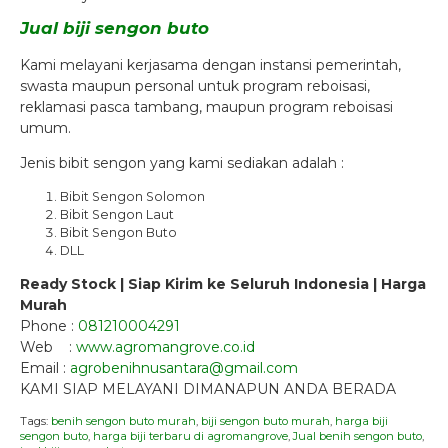
Jual biji sengon buto
Kami melayani kerjasama dengan instansi pemerintah,
swasta maupun personal untuk program reboisasi,
reklamasi pasca tambang, maupun program reboisasi
umum.
Jenis bibit sengon yang kami sediakan adalah :
Bibit Sengon Solomon
Bibit Sengon Laut
Bibit Sengon Buto
DLL
Ready Stock | Siap Kirim ke Seluruh Indonesia | Harga
Murah
Phone :
081210004291
Web :
www.agromangrove.co.id
Email :
agrobenihnusantara@gmail.com
KAMI SIAP MELAYANI DIMANAPUN ANDA BERADA
Tags:
benih sengon buto murah
,
biji sengon buto murah
,
harga biji
sengon buto
,
harga biji terbaru di agromangrove
,
Jual benih sengon buto
,