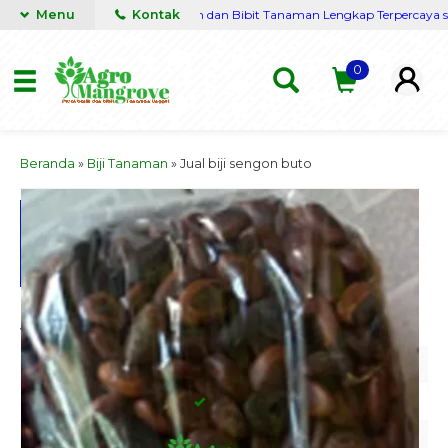
h Nusantara
Menu
Grosir Benih dan Bibit Tanaman Lengkap Terpercaya siap k
Kontak
0
Beranda
»
Biji Tanaman
»
Jual biji sengon buto
activate zoom
Jual biji sengon buto
Kode
BJSGNBT2213
Stok
Tersedia
(50)
Kategori
Biji Tanaman