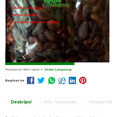
Kualitas unggul..!
Harga murah..!
Cek Stok sebelum Order.!
INFO HARGA
Silahkan menghubungi kontak kami untuk mendapatkan
informasi harga produk ini.
Hubungi Kami
Pemesanan lebih cepat!
Order Langsung
Bagikan ke
Deskripsi
Info Tambahan
Diskusi (0)