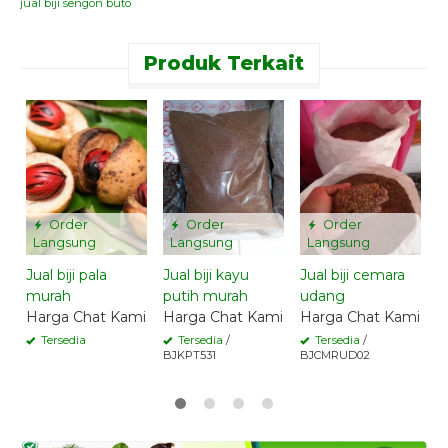
jual biji sengon buto
Produk Terkait
Order
Order
Order
Langsung
Langsung
Langsung
Jual biji pala
Jual biji kayu
Jual biji cemara
J
murah
putih murah
udang
M
Harga Chat Kami
Harga Chat Kami
Harga Chat Kami
H
Tersedia
Tersedia
/
Tersedia
/
BJKPT531
BJCMRUD02
B