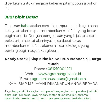
diperlukan untuk menjaga keberlanjutan populasi pohon
ini.
Jual bibit Balsa
Tanaman
balsa
adalah contoh sempurna dari bagaimana
kekayaan alam dapat memberikan manfaat yang besar
bagi manusia. Dengan pengelolaan yang bijaksana dan
pelestarian habitat alaminya, balsa dapat terus
memberikan manfaat ekonomis dan ekologis yang
penting bagi masyarakat global.
Ready Stock | Siap Kirim ke Seluruh Indonesia | Harga
Murah
Phone :
081210004291
Web :
www.agromangrove.co.id
Email :
agrobenihnusantara@gmail.com
KAMI SIAP MELAYANI DIMANAPUN ANDA BERADA
Tags:
harga bibit balsa
,
industri penerbangan
,
industri perahu
,
jual bibit
balsa
,
Jual biji balsa
,
kayu ringan
,
material konstruksi
,
Ochroma
pyramidale
,
pelestarian hutan hujan
,
penggunaan berkelanjutan.