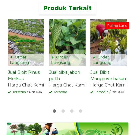
Produk Terkait
Paling Laris
Order
Order
Order
Langsung
Langsung
Langsung
Jual Bibit Pinus
Jual bibit jabon
Jual Bibit
J
Merkusi
putih
Mangrove bakau
n
Harga Chat Kami
Harga Chat Kami
Harga Chat Kami
H
Tersedia
/ PNS004
Tersedia
Tersedia
/ BKO001
B