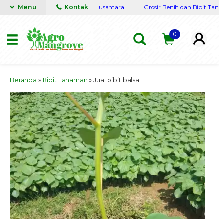
rpercaya siap kirim seluruh Nusantara
Menu
Kontak
Grosir Benih dan Bibit Tanama
0
Beranda
»
Bibit Tanaman
»
Jual bibit balsa