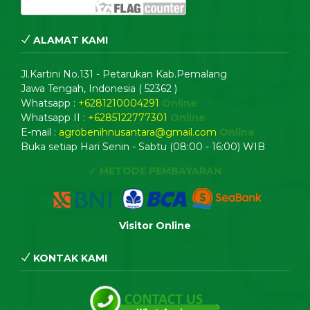
ALAMAT KAMI
Jl.Kartini No.131 - Petarukan Kab.Pemalang
Jawa Tengah, Indonesia ( 52362 )
Whatsapp :
+6281210004291
Online
Whatsapp II :
+6285122777301
Online
E-mail :
agrobenihnusantara@gmail.com
Online
Buka setiap Hari Senin - Sabtu (08:00 - 16:00) WIB
✓ METODE PEMBAYARAN
Visitor Online
KONTAK KAMI