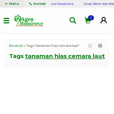
engkap Terpercaya siap kirim seluruh Nusantara
Menu
Kontak
Grosir Benih dan Bibi
0
Beranda
»
Tags "tanaman hias cemara laut"
Tags
tanaman hias cemara laut