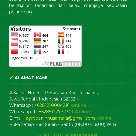
benih,bibit tanaman dan selalu menjaga kepuasan
pelanggan.
ALAMAT KAMI
Jl.Kartini No.131 - Petarukan Kab.Pemalang
Jawa Tengah, Indonesia ( 52362 )
Whatsapp :
+6281210004291
Online
Whatsapp II :
+6285122777301
Online
E-mail :
agrobenihnusantara@gmail.com
Online
Buka setiap Hari Senin - Sabtu (08:00 - 16:00) WIB
✓ METODE PEMBAYARAN