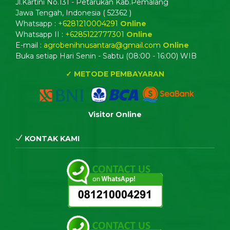
Jl.Kartini No.131 - Petarukan Kab.Pemalang
Jawa Tengah, Indonesia ( 52362 )
Whatsapp :
+6281210004291
Online
Whatsapp II :
+6285122777301
Online
E-mail :
agrobenihnusantara@gmail.com
Online
Buka setiap Hari Senin - Sabtu (08:00 - 16:00) WIB
✓ METODE PEMBAYARAN
Visitor Online
KONTAK KAMI