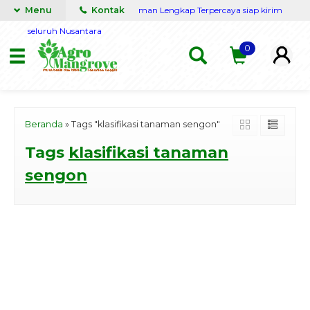
Menu
Grosir Benih dan Bibit Tanaman Lengkap Terpercaya siap kirim
Kontak
seluruh Nusantara
0
Beranda
»
Tags "klasifikasi tanaman sengon"
Tags
klasifikasi tanaman
sengon