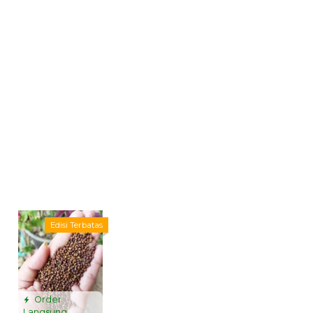
Edisi Terbatas
Order
Langsung