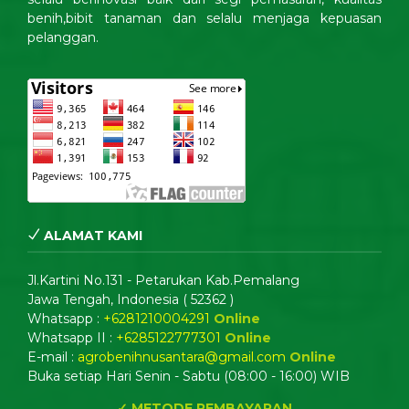
benih,bibit tanaman dan selalu menjaga kepuasan
pelanggan.
ALAMAT KAMI
Jl.Kartini No.131 - Petarukan Kab.Pemalang
Jawa Tengah, Indonesia ( 52362 )
Whatsapp :
+6281210004291
Online
Whatsapp II :
+6285122777301
Online
E-mail :
agrobenihnusantara@gmail.com
Online
Buka setiap Hari Senin - Sabtu (08:00 - 16:00) WIB
✓ METODE PEMBAYARAN