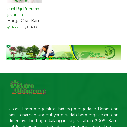
Jual Biji Pueraria
javanica
Harga Chat Kami
Tersedia
/ BJPJ001
Usaha kami bergerak di bidang pengadaan Benih dan
bibit tanaman unggul yang sudah berpengalaman dan
dipercaya berbagai kalangan sejak Tahun 2009. Kami
selalu berinovasi baik dari segi pemasaran, kualitas