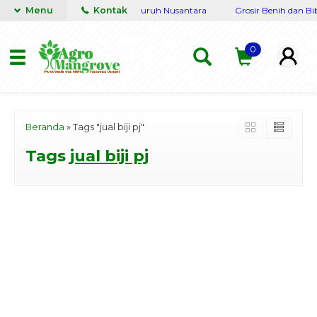
engkap Terpercaya siap kirim seluruh Nusantara
Menu
Kontak
Grosir Benih dan Bib
0
Beranda
»
Tags "jual biji pj"
Tags
jual biji pj