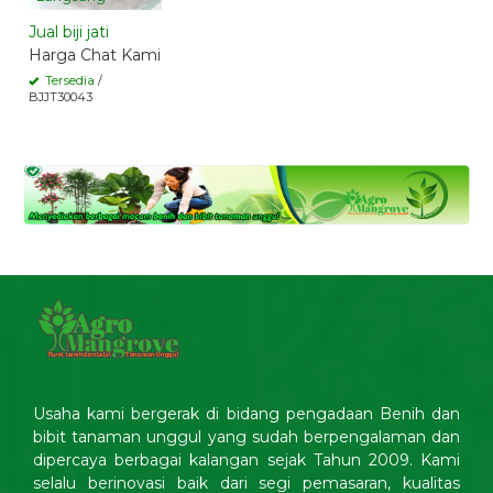
Jual biji jati
Harga Chat Kami
Tersedia
/
BJJT30043
Usaha kami bergerak di bidang pengadaan Benih dan
bibit tanaman unggul yang sudah berpengalaman dan
dipercaya berbagai kalangan sejak Tahun 2009. Kami
selalu berinovasi baik dari segi pemasaran, kualitas