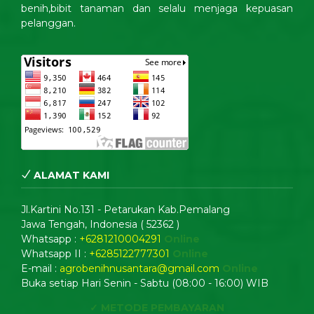
benih,bibit tanaman dan selalu menjaga kepuasan
pelanggan.
ALAMAT KAMI
Jl.Kartini No.131 - Petarukan Kab.Pemalang
Jawa Tengah, Indonesia ( 52362 )
Whatsapp :
+6281210004291
Online
Whatsapp II :
+6285122777301
Online
E-mail :
agrobenihnusantara@gmail.com
Online
Buka setiap Hari Senin - Sabtu (08:00 - 16:00) WIB
✓ METODE PEMBAYARAN