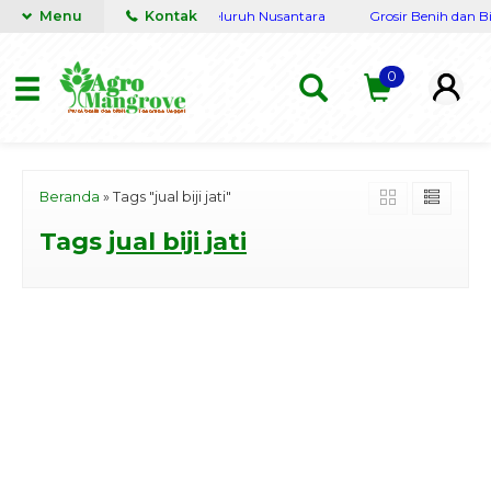
Lengkap Terpercaya siap kirim seluruh Nusantara
Menu
Kontak
Grosir Benih dan Bi
0
Beranda
»
Tags "jual biji jati"
Tags
jual biji jati