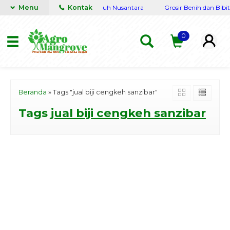
gkap Terpercaya siap kirim seluruh Nusantara
Menu
Kontak
Grosir Benih dan Bibit
0
Beranda
»
Tags "jual biji cengkeh sanzibar"
Tags
jual biji cengkeh sanzibar