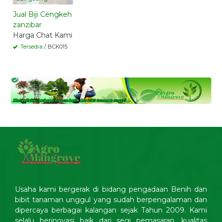
Jual Biji Cengkeh
zanzibar
Harga Chat Kami
Tersedia
/ BCK015
Usaha kami bergerak di bidang pengadaan Benih dan
bibit tanaman unggul yang sudah berpengalaman dan
dipercaya berbagai kalangan sejak Tahun 2009. Kami
selalu berinovasi baik dari segi pemasaran, kualitas