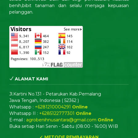
benih,bibit tanaman dan selalu menjaga kepuasan
pelanggan.
ALAMAT KAMI
Jl.Kartini No.131 - Petarukan Kab.Pemalang
Jawa Tengah, Indonesia ( 52362 )
Whatsapp :
+6281210004291
Online
Whatsapp II :
+6285122777301
Online
E-mail :
agrobenihnusantara@gmail.com
Online
Buka setiap Hari Senin - Sabtu (08:00 - 16:00) WIB
✓ METODE PEMBAYARAN