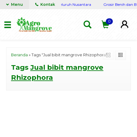
Lengkap Terpercaya siap kirim seluruh Nusantara
Menu
Kontak
Grosir Benih dan Bi
0
Beranda
»
Tags "Jual bibit mangrove Rhizophora"
Tags
Jual bibit mangrove
Rhizophora