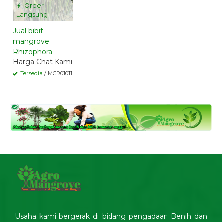
Order
Langsung
Jual bibit
mangrove
Rhizophora
Harga Chat Kami
Tersedia
/ MGR01011
Usaha kami bergerak di bidang pengadaan Benih dan