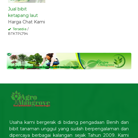
Jual bibit
ketapang laut
Harga Chat Kami
Tersedia
/
BTKTPL794
Usaha kami bergerak di bidang pengadaan Benih dan
bibit tanaman unggul yang sudah berpengalaman dan
dipercaya berbagai kalangan sejak Tahun 2009. Kami