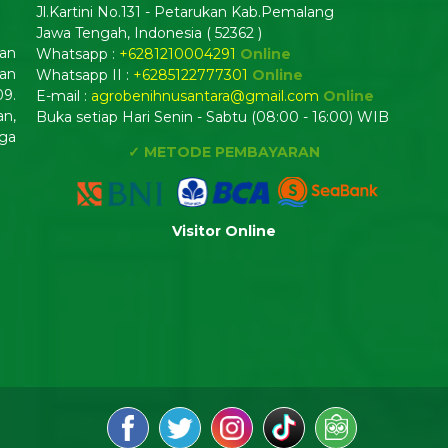
Jl.Kartini No.131 - Petarukan Kab.Pemalang
Jawa Tengah, Indonesia ( 52362 )
dan
Whatsapp :
+6281210004291
Online
an
Whatsapp II :
+6285122777301
Online
09.
E-mail :
agrobenihnusantara@gmail.com
Online
n,
Buka setiap Hari Senin - Sabtu (08:00 - 16:00) WIB
ga
✓ METODE PEMBAYARAN
Visitor Online