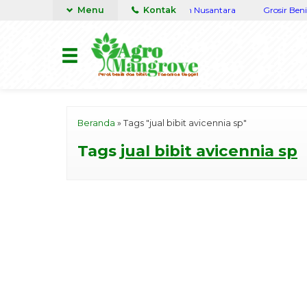
naman Lengkap Terpercaya siap kirim seluruh Nusantara
Menu
Kontak
Grosir Benih d
Beranda
»
Tags "jual bibit avicennia sp"
Tags
jual bibit avicennia sp