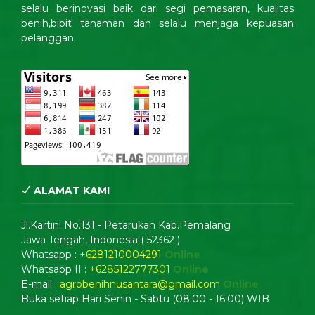
selalu berinovasi baik dari segi pemasaran, kualitas
benih,bibit tanaman dan selalu menjaga kepuasan
pelanggan.
ALAMAT KAMI
Jl.Kartini No.131 - Petarukan Kab.Pemalang
Jawa Tengah, Indonesia ( 52362 )
Whatsapp :
+6281210004291
Online
Whatsapp II :
+6285122777301
Online
E-mail :
agrobenihnusantara@gmail.com
Online
Buka setiap Hari Senin - Sabtu (08:00 - 16:00) WIB