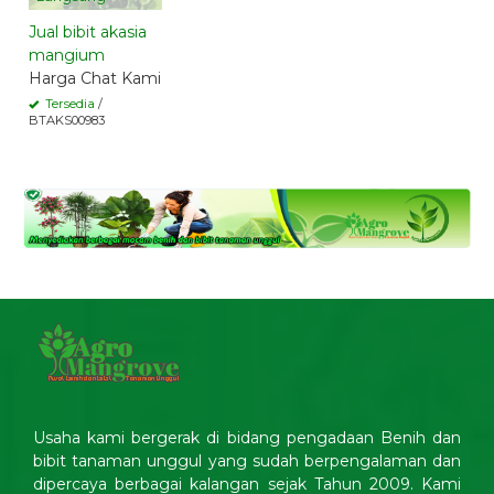
Jual bibit akasia
mangium
Harga Chat Kami
Tersedia
/
BTAKS00983
Usaha kami bergerak di bidang pengadaan Benih dan
bibit tanaman unggul yang sudah berpengalaman dan
dipercaya berbagai kalangan sejak Tahun 2009. Kami