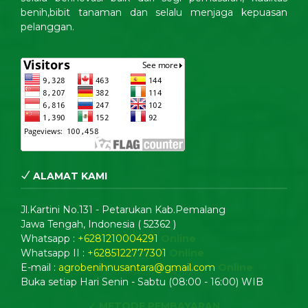
benih,bibit tanaman dan selalu menjaga kepuasan
pelanggan.
ALAMAT KAMI
Jl.Kartini No.131 - Petarukan Kab.Pemalang
Jawa Tengah, Indonesia ( 52362 )
Whatsapp :
+6281210004291
Online
Whatsapp II :
+6285122777301
Online
E-mail :
agrobenihnusantara@gmail.com
Online
Buka setiap Hari Senin - Sabtu (08:00 - 16:00) WIB
✓ METODE PEMBAYARAN