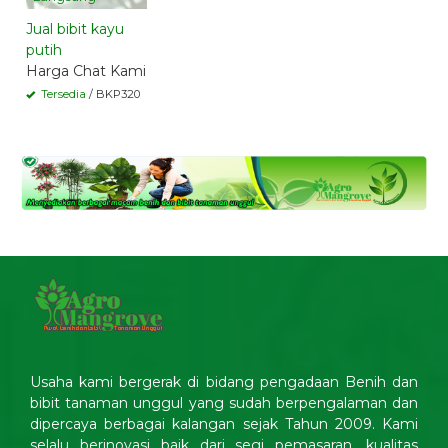
Jual bibit kayu
putih
Harga Chat Kami
Tersedia
/ BKP320
Usaha kami bergerak di bidang pengadaan Benih dan
bibit tanaman unggul yang sudah berpengalaman dan
dipercaya berbagai kalangan sejak Tahun 2009. Kami
selalu berinovasi baik dari segi pemasaran, kualitas