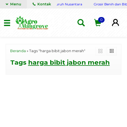
engkap Terpercaya siap kirim seluruh Nusantara
Menu
Kontak
Grosir Benih dan Bib
0
Beranda
»
Tags "harga bibit jabon merah"
Tags
harga bibit jabon merah