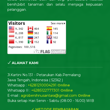
benih,bibit tanaman dan selalu menjaga kepuasan
pelanggan.
ALAMAT KAMI
Jl.Kartini No.131 - Petarukan Kab.Pemalang
Jawa Tengah, Indonesia ( 52362 )
Whatsapp :
+6281210004291
Online
Whatsapp II :
+6285122777301
Online
E-mail :
agrobenihnusantara@gmail.com
Online
Buka setiap Hari Senin - Sabtu (08:00 - 16:00) WIB
✓ METODE PEMBAYARAN