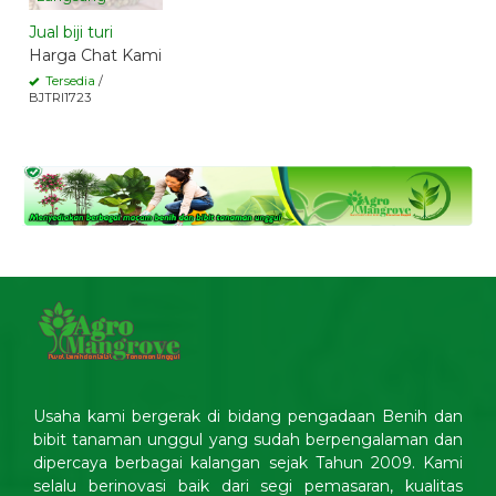
Jual biji turi
Harga Chat Kami
Tersedia
/
BJTRI1723
Usaha kami bergerak di bidang pengadaan Benih dan
bibit tanaman unggul yang sudah berpengalaman dan
dipercaya berbagai kalangan sejak Tahun 2009. Kami
selalu berinovasi baik dari segi pemasaran, kualitas