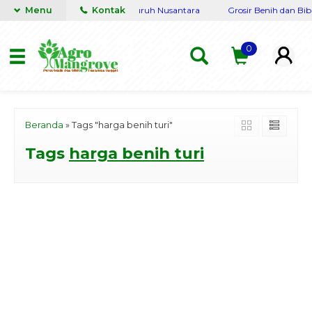
engkap Terpercaya siap kirim seluruh Nusantara
Menu
Kontak
Grosir Benih dan Bibi
0
Beranda
»
Tags "harga benih turi"
Tags
harga benih turi