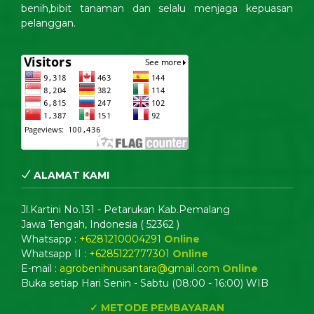
benih,bibit tanaman dan selalu menjaga kepuasan
pelanggan.
ALAMAT KAMI
Jl.Kartini No.131 - Petarukan Kab.Pemalang
Jawa Tengah, Indonesia ( 52362 )
Whatsapp :
+6281210004291
Online
Whatsapp II :
+6285122777301
Online
E-mail :
agrobenihnusantara@gmail.com
Online
Buka setiap Hari Senin - Sabtu (08:00 - 16:00) WIB
✓ METODE PEMBAYARAN