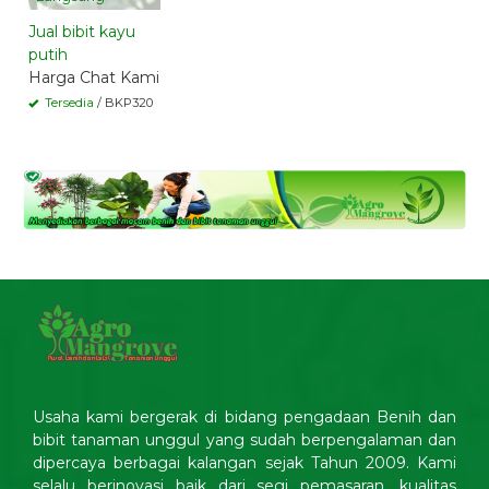
Jual bibit kayu
putih
Harga Chat Kami
Tersedia
/ BKP320
Usaha kami bergerak di bidang pengadaan Benih dan
bibit tanaman unggul yang sudah berpengalaman dan
dipercaya berbagai kalangan sejak Tahun 2009. Kami
selalu berinovasi baik dari segi pemasaran, kualitas