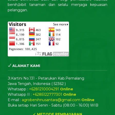
benih,bibit tanaman dan selalu menjaga kepuasan
pelanggan.
ALAMAT KAMI
Jl.Kartini No.131 - Petarukan Kab.Pemalang
Jawa Tengah, Indonesia ( 52362 )
Whatsapp :
+6281210004291
Online
Whatsapp II :
+6285122777301
Online
E-mail :
agrobenihnusantara@gmail.com
Online
Buka setiap Hari Senin - Sabtu (08:00 - 16:00) WIB
✓ METODE PEMBAYARAN