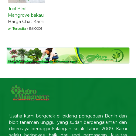
Jual Bibit
Mangrove bakau
Harga Chat Kami
Tersedia
/ BKO001
Usaha kami bergerak di bidang pengadaan Benih dan
bibit tanaman unggul yang sudah berpengalaman dan
dipercaya berbagai kalangan sejak Tahun 2009. Kami
selalu berinovasi baik dari segi pemasaran, kualitas