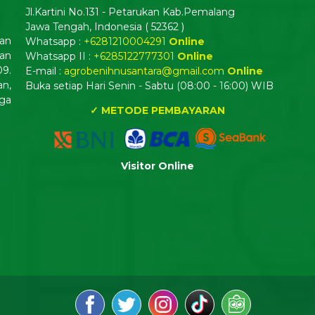
Jl.Kartini No.131 - Petarukan Kab.Pemalang
Jawa Tengah, Indonesia ( 52362 )
dan
Whatsapp :
+6281210004291
Online
an
Whatsapp II :
+6285122777301
Online
09.
E-mail :
agrobenihnusantara@gmail.com
Online
n,
Buka setiap Hari Senin - Sabtu (08:00 - 16:00) WIB
ga
✓ METODE PEMBAYARAN
Visitor Online