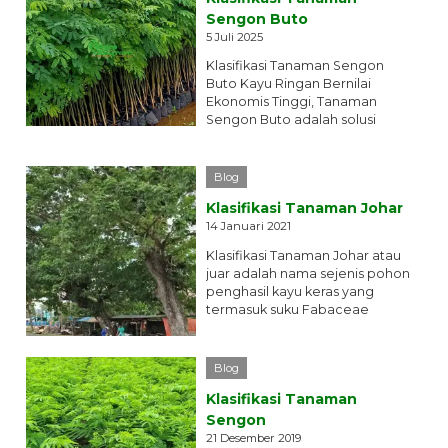
Sengon Buto
5 Juli 2025
Klasifikasi Tanaman Sengon
Buto Kayu Ringan Bernilai
Ekonomis Tinggi, Tanaman
Sengon Buto adalah solusi
tepat untuk investasi jangka
menengah, penghijauan...
selengkapnya
Blog
Klasifikasi Tanaman Johar
14 Januari 2021
Klasifikasi Tanaman Johar atau
juar adalah nama sejenis pohon
penghasil kayu keras yang
termasuk suku Fabaceae
(=Leguminosae, polong-
polongan). Pohon yang...
selengkapnya
Blog
Klasifikasi Tanaman
Sengon
21 Desember 2019