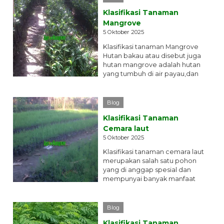
Klasifikasi Tanaman
Mangrove
5 Oktober 2025
Klasifikasi tanaman Mangrove
Hutan bakau atau disebut juga
hutan mangrove adalah hutan
yang tumbuh di air payau,dan
dipengaruhi oleh pasang-
surut...
selengkapnya
Blog
Klasifikasi Tanaman
Cemara laut
5 Oktober 2025
Klasifikasi tanaman cemara laut
merupakan salah satu pohon
yang di anggap spesial dan
mempunyai banyak manfaat
yang terkandung didalamnya.
Klasifikasi...
selengkapnya
Blog
Klasifikasi Tanaman