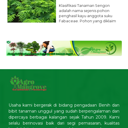
Klasifikasi Tanaman Sengon
adalah nama sejenis pohon
penghasil kayu anggota suku
Fabaceae. Pohon yang diklaim
memiliki pertumbuhan
tercepat di dunia...
selengkapnya
Usaha kami bergerak di bidang pengadaan Benih dan
bibit tanaman unggul yang sudah berpengalaman dan
dipercaya berbagai kalangan sejak Tahun 2009. Kami
selalu berinovasi baik dari segi pemasaran, kualitas