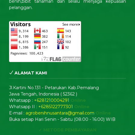
benih,bibit tanaman dan selalu menjaga kepuasan
pelanggan.
ALAMAT KAMI
Jl.Kartini No.131 - Petarukan Kab.Pemalang
Jawa Tengah, Indonesia ( 52362 )
Whatsapp :
+6281210004291
Online
Whatsapp II :
+6285122777301
Online
E-mail :
agrobenihnusantara@gmail.com
Online
Buka setiap Hari Senin - Sabtu (08:00 - 16:00) WIB
✓ METODE PEMBAYARAN